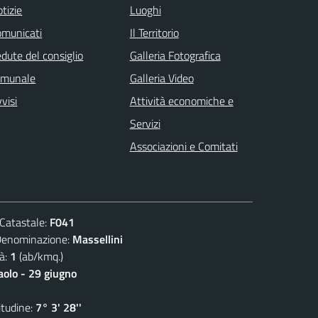
tizie
Luoghi
omunicati
Il Territorio
dute del consiglio
Galleria Fotografica
omunale
Galleria Video
visi
Attività economiche e
Servizi
Associazioni e Comitati
atastale:
F041
ominazione:
Massellini
à:
1
(ab/kmq.)
aolo - 29 giugno
udine:
7° 3' 28''