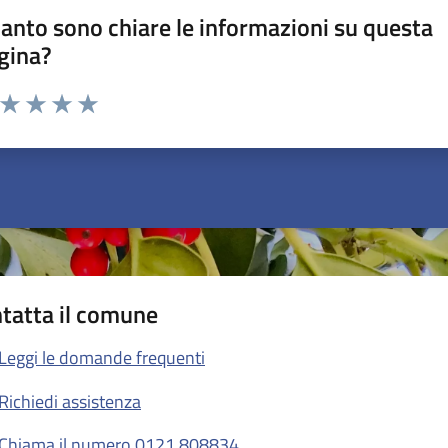
anto sono chiare le informazioni su questa
gina?
a da 1 a 5 stelle la pagina
ta 1 stelle su 5
Valuta 2 stelle su 5
Valuta 3 stelle su 5
Valuta 4 stelle su 5
Valuta 5 stelle su 5
tatta il comune
Leggi le domande frequenti
Richiedi assistenza
Chiama il numero 0121.808834