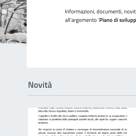
Dettagli arg
Informazioni, documenti, novità
all'argomento '
Piano di svilup
Novità