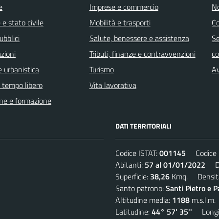
e
Imprese e commercio
No
e stato civile
Mobilità e trasporti
C
ubblici
Salute, benessere e assistenza
Se
zioni
Tributi, finanze e contravvenzioni
c
 urbanistica
Turismo
Av
e tempo libero
Vita lavorativa
ne e formazione
DATI TERRITORIALI
Codice ISTAT:
001145
Codice C
Abitanti:
57 al 01/01/2022
Den
Superficie:
38,26
Kmq. Densit
Santo patrono:
Santi Pietro e P
Altitudine media:
1188
m.s.l.m.
Latitudine:
44° 57' 35''
Longit