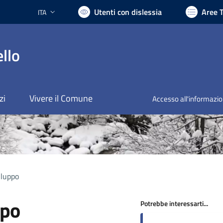
Utenti con dislessia
Aree 
ITA
Lingua attiva:
llo
zi
Vivere il Comune
Accesso all'informazi
iluppo
ppo
Potrebbe interessarti...