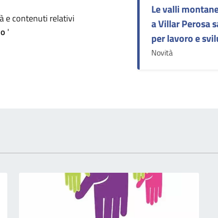
Le valli montan
omento
 e contenuti relativi
a Villar Perosa
po
'
per lavoro e svi
Novità