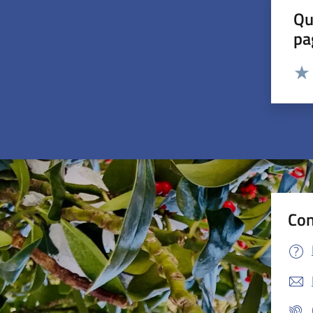
Qu
pa
Valut
Valu
Con