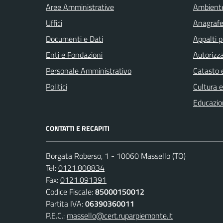
Aree Amministrative
Ambient
Uffici
Anagrafe 
Documenti e Dati
Appalti p
Enti e Fondazioni
Autorizza
Personale Amministrativo
Catasto e
Politici
Cultura 
Educazio
CONTATTI E RECAPITI
Borgata Roberso, 1 - 10060 Massello (TO)
Tel:
0121.808834
Fax:
0121.091391
Codice Fiscale:
85000150012
Partita IVA:
06390360011
P.E.C.:
massello@cert.ruparpiemonte.it