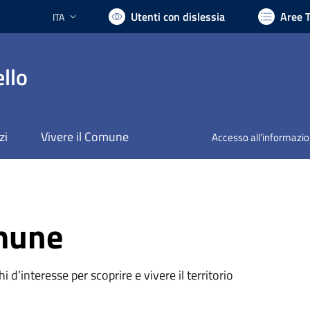
Utenti con dislessia
Aree 
ITA
Lingua attiva:
llo
zi
Vivere il Comune
Accesso all'informazi
omune
oghi d’interesse per scoprire e vivere il territorio