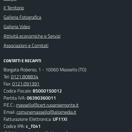
Il Territorio
Galleria Fotografica
Galleria Video
Attività economiche e Servizi
Associazioni e Comitati
CONTATTI E RECAPITI
Borgata Roberso, 1 - 10060 Massello (TO)
Tel:
0121.808834
Fax:
0121.091391
Codice Fiscale:
85000150012
Partita IVA:
06390360011
P.E.C.:
massello@cert.ruparpiemonte.it
Email:
comunemassello@alpimedia.it
Fatturazione Elettronica:
UF11XI
Codice IPA:
c_f041