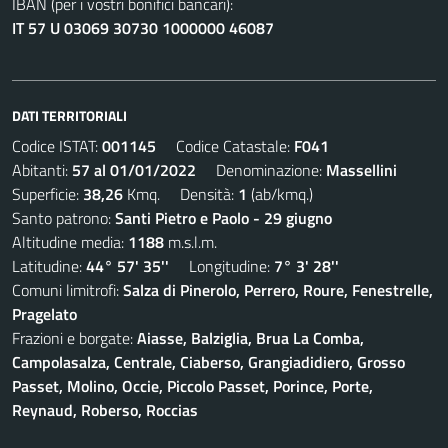
IBAN (per i vostri bonifici bancari):
IT 57 U 03069 30730 1000000 46087
DATI TERRITORIALI
Codice ISTAT:
001145
Codice Catastale:
F041
Abitanti:
57 al 01/01/2022
Denominazione:
Massellini
Superficie:
38,26
Kmq. Densità:
1
(ab/kmq.)
Santo patrono:
Santi Pietro e Paolo - 29 giugno
Altitudine media:
1188
m.s.l.m.
Latitudine:
44° 57' 35''
Longitudine:
7° 3' 28''
Comuni limitrofi:
Salza di Pinerolo, Perrero, Roure, Fenestrelle,
Pragelato
Frazioni e borgate:
Aiasse, Balziglia, Brua La Comba,
Campolasalza, Centrale, Ciaberso, Grangiadidiero, Grosso
Passet, Molino, Occie, Piccolo Passet, Porince, Porte,
Reynaud, Roberso, Roccias