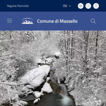
ITA
Regione Piemonte
Lingua attiva:
Comune di Massello