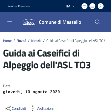
ITA
Regione Piemonte
Lingua attiva:
Comune di Massello
Home
/
Novità
/
Notizie
/
Guida ai Caseifici di Alpeggio dell'ASL TO3
Guida ai Caseifici di
Alpeggio dell'ASL TO3
Dettagli del documento
Data:
giovedì, 13 agosto 2020
Condividi
Vedi azioni