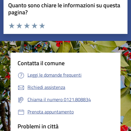
Quanto sono chiare le informazioni su questa
pagina?
Valuta da 1 a 5 stelle la pagina
Valuta 1 stelle su 5
Valuta 2 stelle su 5
Valuta 3 stelle su 5
Valuta 4 stelle su 5
Valuta 5 stelle su 5
Contatta il comune
Leggi le domande frequenti
Richiedi assistenza
Chiama il numero 0121.808834
Prenota appuntamento
Problemi in città