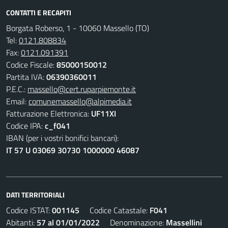
CONTATTI E RECAPITI
Borgata Roberso, 1 - 10060 Massello (TO)
Tel:
0121.808834
Fax:
0121.091391
Codice Fiscale:
85000150012
Partita IVA:
06390360011
P.E.C.:
massello@cert.ruparpiemonte.it
Email:
comunemassello@alpimedia.it
Fatturazione Elettronica:
UF11XI
Codice IPA:
c_f041
IBAN (per i vostri bonifici bancari):
IT 57 U 03069 30730 1000000 46087
DATI TERRITORIALI
Codice ISTAT:
001145
Codice Catastale:
F041
Abitanti:
57 al 01/01/2022
Denominazione:
Massellini