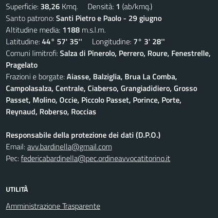
Superficie:
38,26
Kmq. Densità:
1
(ab/kmq.)
Santo patrono:
Santi Pietro e Paolo - 29 giugno
Altitudine media:
1188
m.s.l.m.
Latitudine:
44° 57' 35''
Longitudine:
7° 3' 28''
Comuni limitrofi:
Salza di Pinerolo, Perrero, Roure, Fenestrelle,
Pragelato
Frazioni e borgate:
Aiasse, Balziglia, Brua La Comba,
Campolasalza, Centrale, Ciaberso, Grangiadidiero, Grosso
Passet, Molino, Occie, Piccolo Passet, Porince, Porte,
Reynaud, Roberso, Roccias
Responsabile della protezione dei dati (D.P.O.)
Email:
avv.bardinella@gmail.com
Pec:
federicabardinella@pec.ordineavvocatitorino.it
UTILITÀ
Amministrazione Trasparente