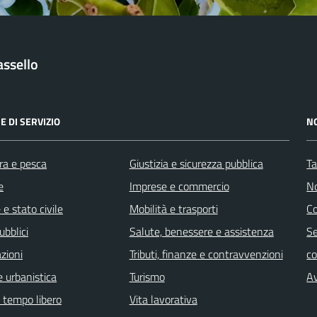
ssello
E DI SERVIZIO
N
ra e pesca
Giustizia e sicurezza pubblica
Ta
e
Imprese e commercio
No
e stato civile
Mobilità e trasporti
C
ubblici
Salute, benessere e assistenza
Se
zioni
Tributi, finanze e contravvenzioni
c
 urbanistica
Turismo
Av
e tempo libero
Vita lavorativa