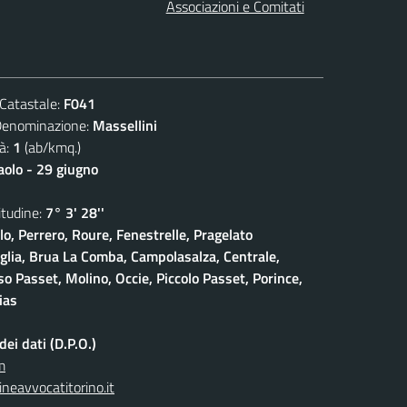
Associazioni e Comitati
atastale:
F041
ominazione:
Massellini
à:
1
(ab/kmq.)
aolo - 29 giugno
udine:
7° 3' 28''
lo, Perrero, Roure, Fenestrelle, Pragelato
iglia, Brua La Comba, Campolasalza, Centrale,
o Passet, Molino, Occie, Piccolo Passet, Porince,
ias
ei dati (D.P.O.)
m
neavvocatitorino.it