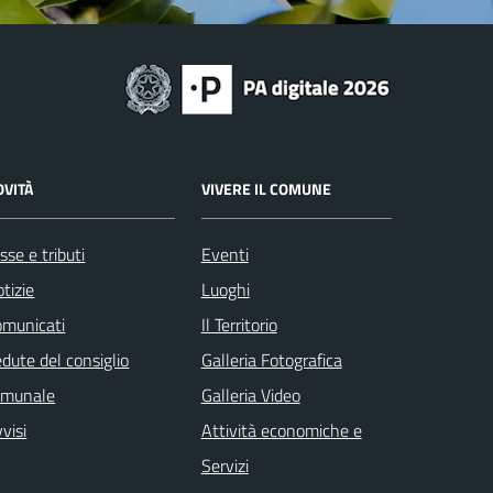
OVITÀ
VIVERE IL COMUNE
sse e tributi
Eventi
tizie
Luoghi
omunicati
Il Territorio
dute del consiglio
Galleria Fotografica
omunale
Galleria Video
visi
Attività economiche e
Servizi