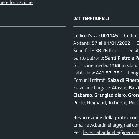
ne e formazione
DATI TERRITORIALI
Codice ISTAT:
001145
Codice C
Abitanti:
57 al 01/01/2022
Den
Superficie:
38,26
Kmq. Densit
Santo patrono:
Santi Pietro e P
Altitudine media:
1188
m.s.l.m.
Latitudine:
44° 57' 35''
Longit
Comuni limitrofi:
Salza di Pinero
Frazioni e borgate:
Aiasse, Balz
Ciaberso, Grangiadidiero, Gross
Porte, Reynaud, Roberso, Rocc
Responsabile della protezione d
Email:
avv.bardinella@gmail.co
Pec:
federicabardinella@pec.ordi