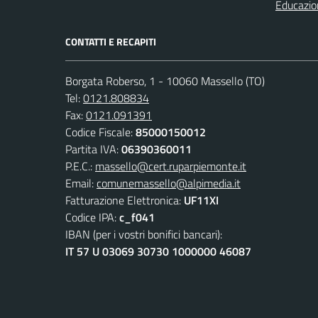
Educazio
CONTATTI E RECAPITI
Borgata Roberso, 1 - 10060 Massello (TO)
Tel:
0121.808834
Fax:
0121.091391
Codice Fiscale:
85000150012
Partita IVA:
06390360011
P.E.C.:
massello@cert.ruparpiemonte.it
Email:
comunemassello@alpimedia.it
Fatturazione Elettronica:
UF11XI
Codice IPA:
c_f041
IBAN (per i vostri bonifici bancari):
IT 57 U 03069 30730 1000000 46087