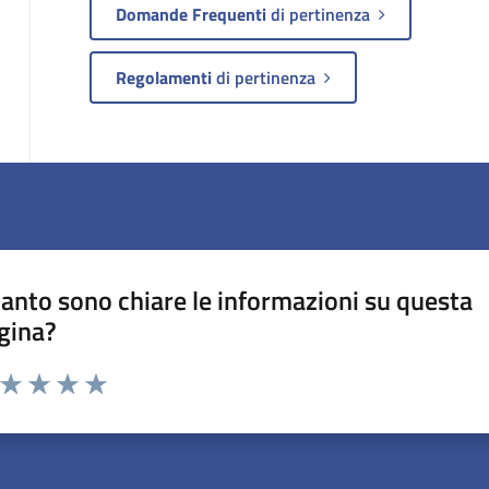
Domande Frequenti
di pertinenza
Regolamenti
di pertinenza
anto sono chiare le informazioni su questa
gina?
a da 1 a 5 stelle la pagina
ta 1 stelle su 5
Valuta 2 stelle su 5
Valuta 3 stelle su 5
Valuta 4 stelle su 5
Valuta 5 stelle su 5