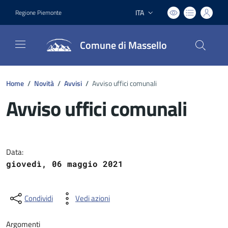
ITA
Regione Piemonte
Lingua attiva:
Comune di Massello
Home
/
Novità
/
Avvisi
/
Avviso uffici comunali
Avviso uffici comunali
Dettagli del documento
Data:
giovedì, 06 maggio 2021
Condividi
Vedi azioni
Argomenti