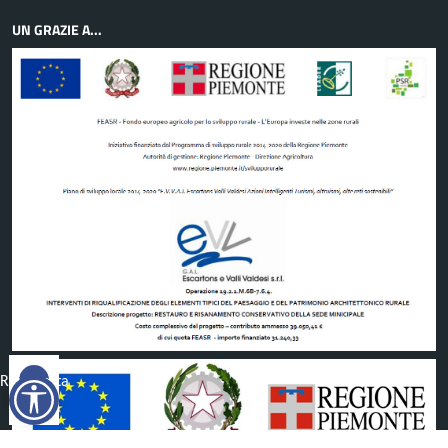
UN GRAZIE A...
Reimposta
tutto