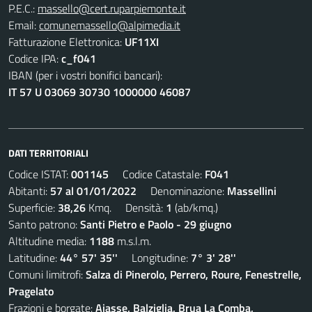
P.E.C.:
massello@cert.ruparpiemonte.it
Email:
comunemassello@alpimedia.it
Fatturazione Elettronica:
UF11XI
Codice IPA:
c_f041
IBAN (per i vostri bonifici bancari):
IT 57 U 03069 30730 1000000 46087
DATI TERRITORIALI
Codice ISTAT:
001145
Codice Catastale:
F041
Abitanti:
57 al 01/01/2022
Denominazione:
Massellini
Superficie:
38,26
Kmq. Densità:
1
(ab/kmq.)
Santo patrono:
Santi Pietro e Paolo - 29 giugno
Altitudine media:
1188
m.s.l.m.
Latitudine:
44° 57' 35''
Longitudine:
7° 3' 28''
Comuni limitrofi:
Salza di Pinerolo, Perrero, Roure, Fenestrelle,
Pragelato
Frazioni e borgate:
Aiasse, Balziglia, Brua La Comba,