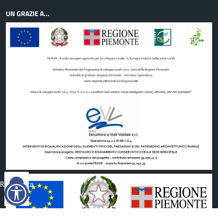
UN GRAZIE A...
Reimposta
tutto