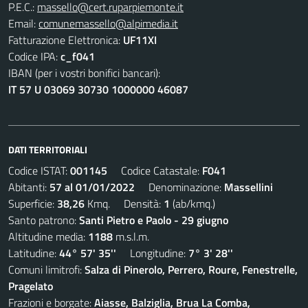
P.E.C.:
massello@cert.ruparpiemonte.it
Email:
comunemassello@alpimedia.it
Fatturazione Elettronica:
UF11XI
Codice IPA:
c_f041
IBAN (per i vostri bonifici bancari):
IT 57 U 03069 30730 1000000 46087
DATI TERRITORIALI
Codice ISTAT:
001145
Codice Catastale:
F041
Abitanti:
57 al 01/01/2022
Denominazione:
Massellini
Superficie:
38,26
Kmq. Densità:
1
(ab/kmq.)
Santo patrono:
Santi Pietro e Paolo - 29 giugno
Altitudine media:
1188
m.s.l.m.
Latitudine:
44° 57' 35''
Longitudine:
7° 3' 28''
Comuni limitrofi:
Salza di Pinerolo, Perrero, Roure, Fenestrelle,
Pragelato
Frazioni e borgate:
Aiasse, Balziglia, Brua La Comba,