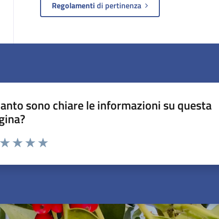
Regolamenti
di pertinenza
anto sono chiare le informazioni su questa
gina?
a da 1 a 5 stelle la pagina
ta 1 stelle su 5
Valuta 2 stelle su 5
Valuta 3 stelle su 5
Valuta 4 stelle su 5
Valuta 5 stelle su 5