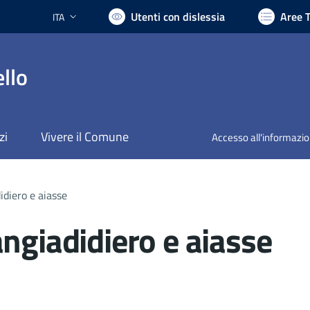
Utenti con dislessia
Aree 
ITA
Lingua attiva:
llo
zi
Vivere il Comune
Accesso all'informazi
idiero e aiasse
ngiadidiero e aiasse
nto