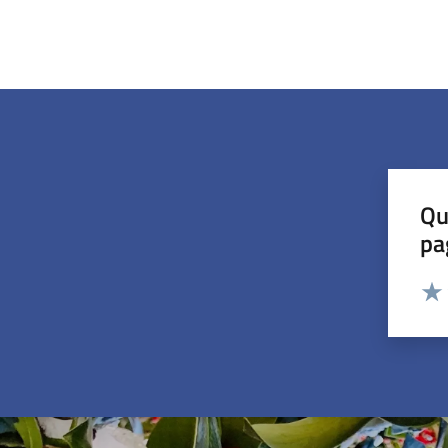
Qu
pa
Valut
Valu