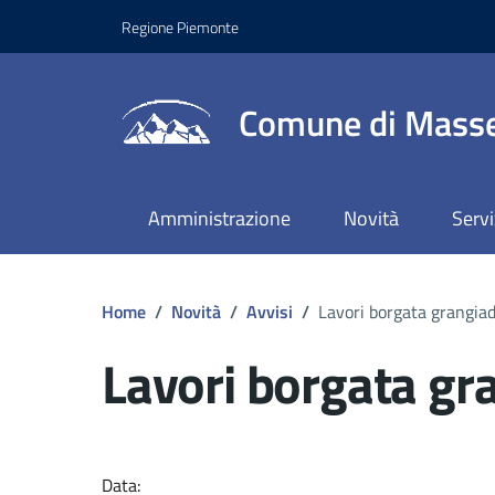
Regione Piemonte
Comune di Masse
Amministrazione
Novità
Servi
Home
/
Novità
/
Avvisi
/
Lavori borgata grangiad
Lavori borgata gra
Dettagli del docume
Data: