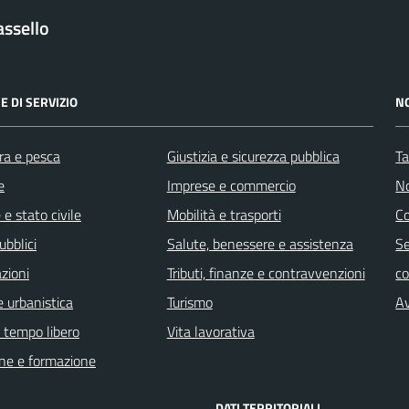
ssello
E DI SERVIZIO
N
ra e pesca
Giustizia e sicurezza pubblica
Ta
e
Imprese e commercio
No
e stato civile
Mobilità e trasporti
C
ubblici
Salute, benessere e assistenza
Se
zioni
Tributi, finanze e contravvenzioni
c
 urbanistica
Turismo
Av
e tempo libero
Vita lavorativa
ne e formazione
DATI TERRITORIALI