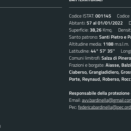
Codice ISTAT:
001145
Codice C
Abitanti:
57 al 01/01/2022
Den
Superficie:
38,26
Kmq. Densit
Santo patrono:
Santi Pietro e P
Altitudine media:
1188
m.s.l.m.
Latitudine:
44° 57' 35''
Longit
Comuni limitrofi:
Salza di Pinero
Frazioni e borgate:
Aiasse, Balz
Ciaberso, Grangiadidiero, Gross
Porte, Reynaud, Roberso, Rocc
Responsabile della protezione d
Email:
avv.bardinella@gmail.co
Pec:
federicabardinella@pec.ordi
I