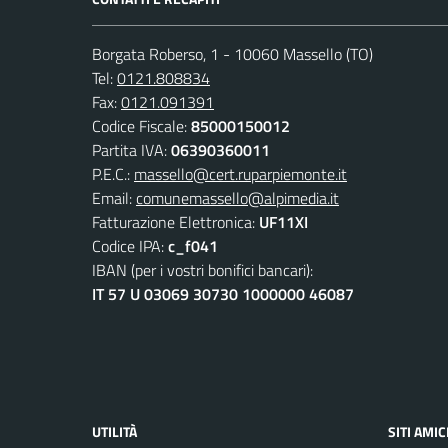
Borgata Roberso, 1 - 10060 Massello (TO)
Tel:
0121.808834
Fax:
0121.091391
Codice Fiscale:
85000150012
Partita IVA:
06390360011
P.E.C.:
massello@cert.ruparpiemonte.it
Email:
comunemassello@alpimedia.it
Fatturazione Elettronica:
UF11XI
Codice IPA:
c_f041
IBAN (per i vostri bonifici bancari):
IT 57 U 03069 30730 1000000 46087
UTILITÀ
SITI AMIC