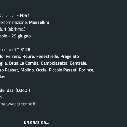
atastale:
F041
ominazione:
Massellini
à:
1
(ab/kmq.)
aolo - 29 giugno
udine:
7° 3' 28''
lo, Perrero, Roure, Fenestrelle, Pragelato
iglia, Brua La Comba, Campolasalza, Centrale,
o Passet, Molino, Occie, Piccolo Passet, Porince,
ias
ei dati (D.P.O.)
m
neavvocatitorino.it
UN GRAZIE A...