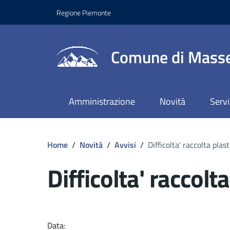
Regione Piemonte
Comune di Masse
Amministrazione
Novità
Servi
Home
/
Novità
/
Avvisi
/
Difficolta' raccolta plast
Difficolta' raccolt
Dettagli del docume
Data: