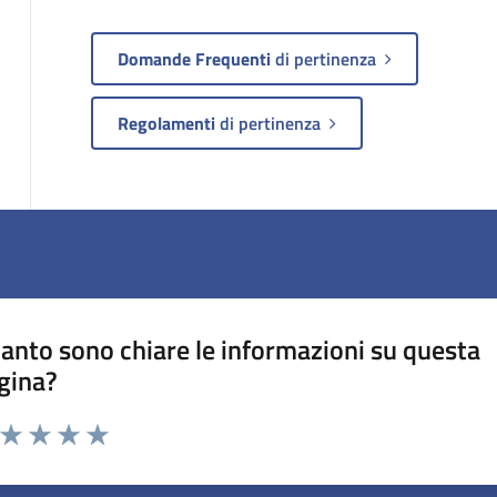
Domande Frequenti
di pertinenza
Regolamenti
di pertinenza
anto sono chiare le informazioni su questa
gina?
a da 1 a 5 stelle la pagina
ta 1 stelle su 5
Valuta 2 stelle su 5
Valuta 3 stelle su 5
Valuta 4 stelle su 5
Valuta 5 stelle su 5