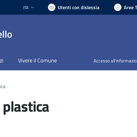
Utenti con dislessia
Aree 
ITA
Lingua attiva:
llo
zi
Vivere il Comune
Accesso all'informazi
ica
a plastica
nto