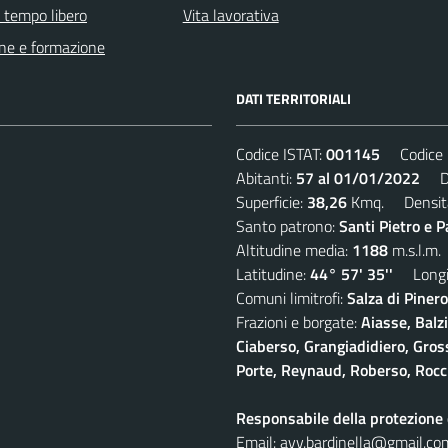
e tempo libero
Vita lavorativa
ne e formazione
DATI TERRITORIALI
Codice ISTAT:
001145
Codice C
Abitanti:
57 al 01/01/2022
Den
Superficie:
38,26
Kmq. Densit
Santo patrono:
Santi Pietro e P
Altitudine media:
1188
m.s.l.m.
Latitudine:
44° 57' 35''
Longit
Comuni limitrofi:
Salza di Pinero
Frazioni e borgate:
Aiasse, Balz
Ciaberso, Grangiadidiero, Gross
Porte, Reynaud, Roberso, Rocc
Responsabile della protezione d
Email:
avv.bardinella@gmail.co