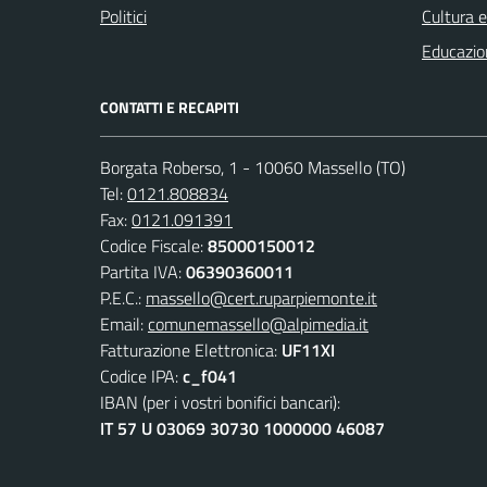
Politici
Cultura 
Educazio
CONTATTI E RECAPITI
Borgata Roberso, 1 - 10060 Massello (TO)
Tel:
0121.808834
Fax:
0121.091391
Codice Fiscale:
85000150012
Partita IVA:
06390360011
P.E.C.:
massello@cert.ruparpiemonte.it
Email:
comunemassello@alpimedia.it
Fatturazione Elettronica:
UF11XI
Codice IPA:
c_f041
IBAN (per i vostri bonifici bancari):
IT 57 U 03069 30730 1000000 46087