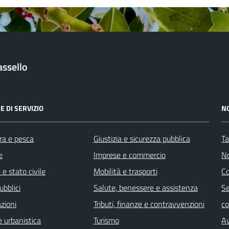
ssello
E DI SERVIZIO
N
ra e pesca
Giustizia e sicurezza pubblica
Ta
e
Imprese e commercio
No
e stato civile
Mobilità e trasporti
C
ubblici
Salute, benessere e assistenza
Se
zioni
Tributi, finanze e contravvenzioni
c
 urbanistica
Turismo
Av