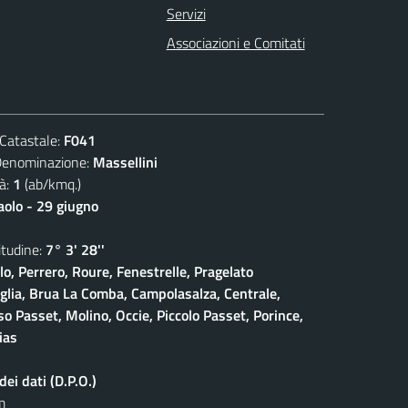
Servizi
Associazioni e Comitati
atastale:
F041
ominazione:
Massellini
à:
1
(ab/kmq.)
aolo - 29 giugno
udine:
7° 3' 28''
lo, Perrero, Roure, Fenestrelle, Pragelato
iglia, Brua La Comba, Campolasalza, Centrale,
o Passet, Molino, Occie, Piccolo Passet, Porince,
ias
ei dati (D.P.O.)
m