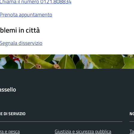
Chiama il numero 0121.808834
Prenota appuntamento
blemi in città
Segnala disservizio
ssello
E DI SERVIZIO
N
ra e pesca
Giustizia e sicurezza pubblica
Ta