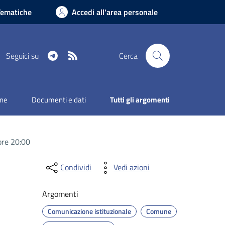
Tematiche
Accedi all'area personale
Telegram
RSS
Seguici su
Cerca
one
Documenti e dati
Tutti gli argomenti
ore 20:00
Condividi
Vedi azioni
Argomenti
Comunicazione istituzionale
Comune