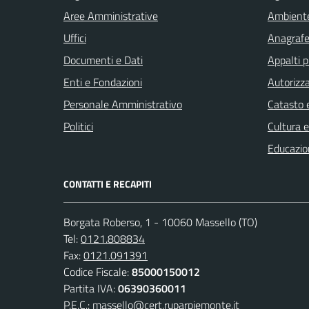
Aree Amministrative
Ambient
Uffici
Anagrafe 
Documenti e Dati
Appalti p
Enti e Fondazioni
Autorizza
Personale Amministrativo
Catasto e
Politici
Cultura 
Educazio
CONTATTI E RECAPITI
Borgata Roberso, 1 - 10060 Massello (TO)
Tel:
0121.808834
Fax:
0121.091391
Codice Fiscale:
85000150012
Partita IVA:
06390360011
P.E.C.:
massello@cert.ruparpiemonte.it