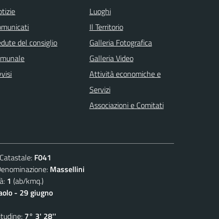
tizie
Luoghi
omunicati
Il Territorio
dute del consiglio
Galleria Fotografica
omunale
Galleria Video
visi
Attività economiche e
Servizi
Associazioni e Comitati
atastale:
F041
ominazione:
Massellini
à:
1
(ab/kmq.)
aolo - 29 giugno
udine:
7° 3' 28''