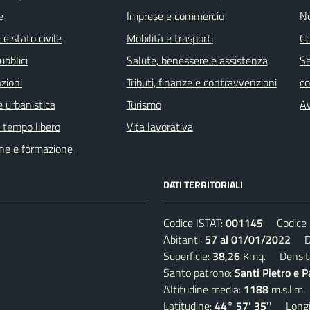
e
Imprese e commercio
No
e stato civile
Mobilità e trasporti
C
ubblici
Salute, benessere e assistenza
Se
zioni
Tributi, finanze e contravvenzioni
c
 urbanistica
Turismo
Av
e tempo libero
Vita lavorativa
ne e formazione
DATI TERRITORIALI
Codice ISTAT:
001145
Codice C
Abitanti:
57 al 01/01/2022
Den
Superficie:
38,26
Kmq. Densit
Santo patrono:
Santi Pietro e P
Altitudine media:
1188
m.s.l.m.
Latitudine:
44° 57' 35''
Longit