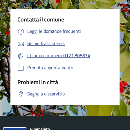
Contatta il comune
Leggi le domande frequenti
Richiedi assistenza
Chiama il numero 0121.808834
Prenota appuntamento
Problemi in città
Segnala disservizio