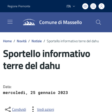
ITA
Regione Piemonte
Lingua attiva:
Comune di Massello
Home
/
Novità
/
Notizie
/
Sportello informativo terre del dahu
Sportello informativo
terre del dahu
Dettagli del documento
Data:
mercoledì, 25 gennaio 2023
Condividi
Vedi azioni