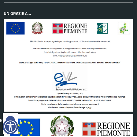
UN GRAZIE A...
Reimposta
tutto