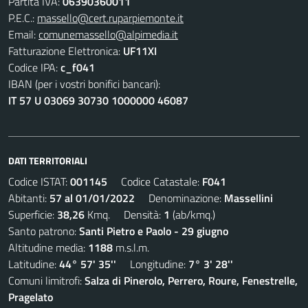
Partita IVA:
06390360011
P.E.C.:
massello@cert.ruparpiemonte.it
Email:
comunemassello@alpimedia.it
Fatturazione Elettronica:
UF11XI
Codice IPA:
c_f041
IBAN (per i vostri bonifici bancari):
IT 57 U 03069 30730 1000000 46087
DATI TERRITORIALI
Codice ISTAT:
001145
Codice Catastale:
F041
Abitanti:
57 al 01/01/2022
Denominazione:
Massellini
Superficie:
38,26
Kmq. Densità:
1
(ab/kmq.)
Santo patrono:
Santi Pietro e Paolo - 29 giugno
Altitudine media:
1188
m.s.l.m.
Latitudine:
44° 57' 35''
Longitudine:
7° 3' 28''
Comuni limitrofi:
Salza di Pinerolo, Perrero, Roure, Fenestrelle,
Pragelato