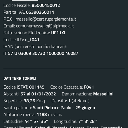
Codice Fiscale:
85000150012
Partita IVA:
06390360011
P.E.C.:
massello@cert.ruparpiemonte.it
Email:
comunemassello@alpimedia.it
Fatturazione Elettronica:
UF11XI
Codice IPA:
c_f041
IBAN (per i vostri bonifici bancari):
IT 57 U 03069 30730 1000000 46087
DATI TERRITORIALI
Codice ISTAT:
001145
Codice Catastale:
F041
Abitanti:
57 al 01/01/2022
Denominazione:
Massellini
Superficie:
38,26
Kmq. Densità:
1
(ab/kmq.)
Santo patrono:
Santi Pietro e Paolo - 29 giugno
Altitudine media:
1188
m.s.l.m.
Latitudine:
44° 57' 35''
Longitudine:
7° 3' 28''