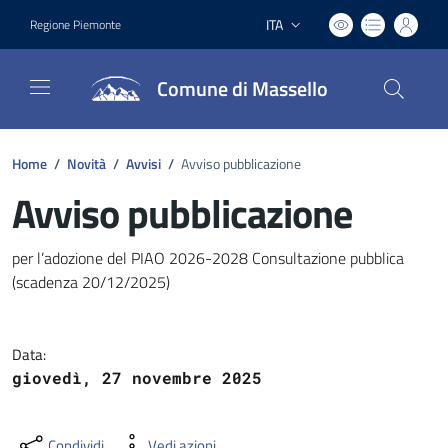
ITA
Regione Piemonte
Lingua attiva:
Comune di Massello
Home
/
Novità
/
Avvisi
/
Avviso pubblicazione
Avviso pubblicazione
Dettagli del documento
per l’adozione del PIAO 2026-2028 Consultazione pubblica
(scadenza 20/12/2025)
Data:
giovedì, 27 novembre 2025
Condividi
Vedi azioni