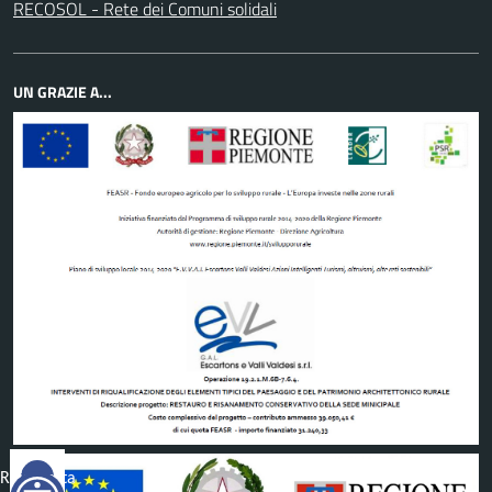
RECOSOL - Rete dei Comuni solidali
UN GRAZIE A...
Reimposta