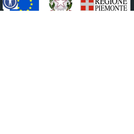
tutto
Telegram
RSS
Seguici su
©
2026
Comune di
Massello
- Tutti i diritti riservati - I
contenuti del sito, testi e immagini sono di proprietà del
Comune - CMS:
Città In Comune
Questo sito utilizza, nella versione per UTENTI CON
DISLESSIA,
Biancoenero ®
, una font italiana ad Alta