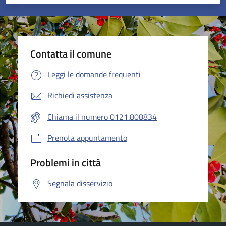
Valuta 1 stelle su 5
Valuta 2 stelle su 5
Valuta 3 stelle su 5
Valuta 4 stelle su 5
Valuta 5 stelle su 5
Contatta il comune
Leggi le domande frequenti
Richiedi assistenza
Chiama il numero 0121.808834
Prenota appuntamento
Problemi in città
Segnala disservizio