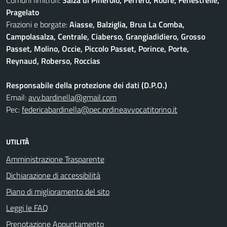
Comuni limitrofi:
Salza di Pinerolo, Perrero, Roure, Fenestrelle,
Pragelato
Frazioni e borgate:
Aiasse, Balziglia, Brua La Comba,
Campolasalza, Centrale, Ciaberso, Grangiadidiero, Grosso
Passet, Molino, Occie, Piccolo Passet, Porince, Porte,
Reynaud, Roberso, Roccias
Responsabile della protezione dei dati (D.P.O.)
Email:
avv.bardinella@gmail.com
Pec:
federicabardinella@pec.ordineavvocatitorino.it
UTILITÀ
Amministrazione Trasparente
Dichiarazione di accessibilità
Piano di miglioramento del sito
Leggi le FAQ
Prenotazione Appuntamento