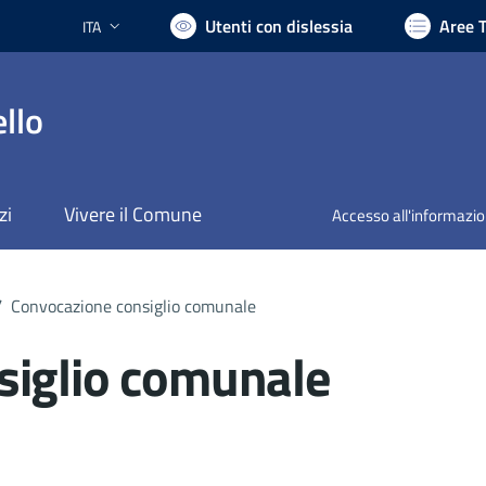
Utenti con dislessia
Aree 
ITA
Lingua attiva:
llo
zi
Vivere il Comune
Accesso all'informazi
/
Convocazione consiglio comunale
siglio comunale
nto