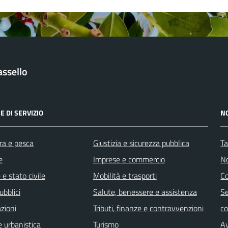
ssello
E DI SERVIZIO
N
ra e pesca
Giustizia e sicurezza pubblica
Ta
e
Imprese e commercio
No
e stato civile
Mobilità e trasporti
C
ubblici
Salute, benessere e assistenza
Se
zioni
Tributi, finanze e contravvenzioni
c
 urbanistica
Turismo
Av