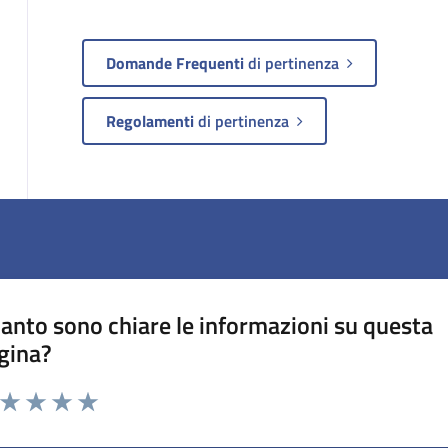
Domande Frequenti
di pertinenza
Regolamenti
di pertinenza
anto sono chiare le informazioni su questa
gina?
a da 1 a 5 stelle la pagina
ta 1 stelle su 5
Valuta 2 stelle su 5
Valuta 3 stelle su 5
Valuta 4 stelle su 5
Valuta 5 stelle su 5