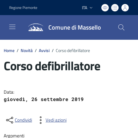
ITA
Regione Piemonte
Lingua attiva:
Comune di Massello
Home
/
Novità
/
Avvisi
/
Corso defibrillatore
Corso defibrillatore
Dettagli del documento
Data:
giovedì, 26 settembre 2019
Condividi
Vedi azioni
Argomenti