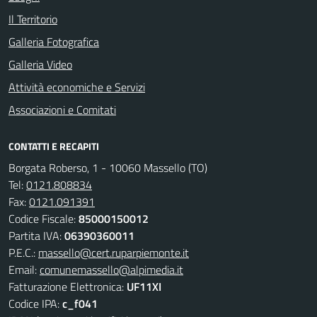
Il Territorio
Galleria Fotografica
Galleria Video
Attività economiche e Servizi
Associazioni e Comitati
CONTATTI E RECAPITI
Borgata Roberso, 1 - 10060 Massello (TO)
Tel:
0121.808834
Fax:
0121.091391
Codice Fiscale:
85000150012
Partita IVA:
06390360011
P.E.C.:
massello@cert.ruparpiemonte.it
Email:
comunemassello@alpimedia.it
Fatturazione Elettronica:
UF11XI
Codice IPA:
c_f041