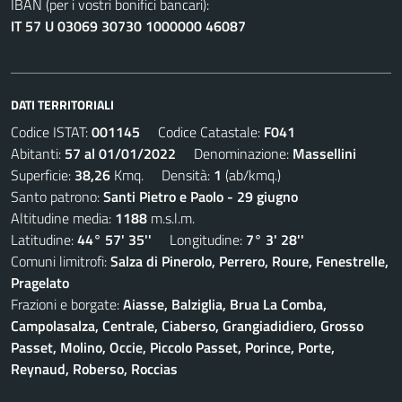
IBAN (per i vostri bonifici bancari):
IT 57 U 03069 30730 1000000 46087
DATI TERRITORIALI
Codice ISTAT:
001145
Codice Catastale:
F041
Abitanti:
57 al 01/01/2022
Denominazione:
Massellini
Superficie:
38,26
Kmq. Densità:
1
(ab/kmq.)
Santo patrono:
Santi Pietro e Paolo - 29 giugno
Altitudine media:
1188
m.s.l.m.
Latitudine:
44° 57' 35''
Longitudine:
7° 3' 28''
Comuni limitrofi:
Salza di Pinerolo, Perrero, Roure, Fenestrelle,
Pragelato
Frazioni e borgate:
Aiasse, Balziglia, Brua La Comba,
Campolasalza, Centrale, Ciaberso, Grangiadidiero, Grosso
Passet, Molino, Occie, Piccolo Passet, Porince, Porte,
Reynaud, Roberso, Roccias