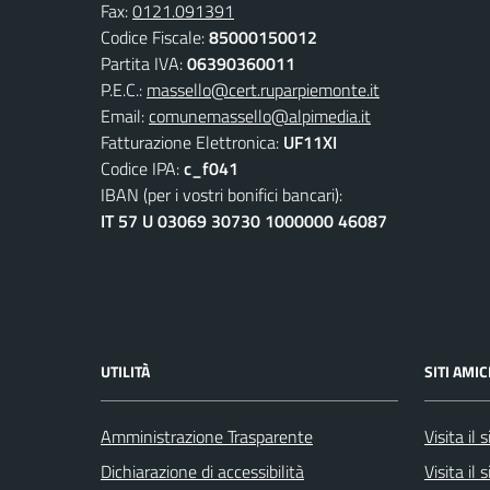
Fax:
0121.091391
Codice Fiscale:
85000150012
Partita IVA:
06390360011
P.E.C.:
massello@cert.ruparpiemonte.it
Email:
comunemassello@alpimedia.it
Fatturazione Elettronica:
UF11XI
Codice IPA:
c_f041
IBAN (per i vostri bonifici bancari):
IT 57 U 03069 30730 1000000 46087
UTILITÀ
SITI AMIC
Amministrazione Trasparente
Visita il
Dichiarazione di accessibilità
Visita il