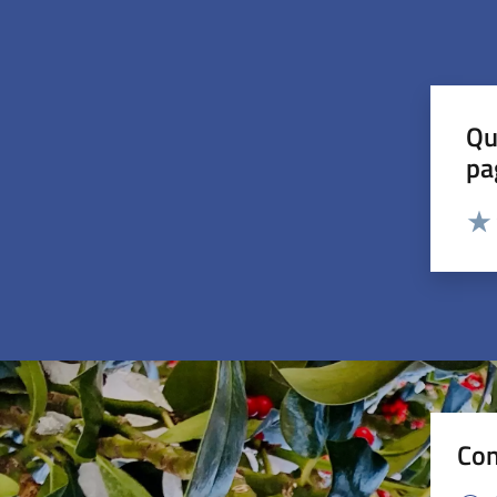
Qu
pa
Valut
Valu
Con