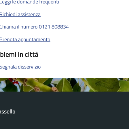
Leggi le domande frequenti
Richiedi assistenza
Chiama il numero 0121.808834
Prenota appuntamento
blemi in città
Segnala disservizio
ssello