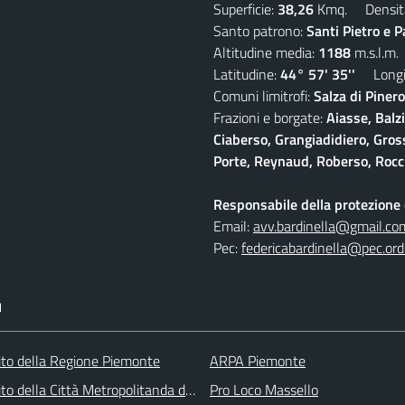
Superficie:
38,26
Kmq. Densit
Santo patrono:
Santi Pietro e P
Altitudine media:
1188
m.s.l.m.
Latitudine:
44° 57' 35''
Longit
Comuni limitrofi:
Salza di Pinero
Frazioni e borgate:
Aiasse, Balz
Ciaberso, Grangiadidiero, Gross
Porte, Reynaud, Roberso, Rocc
Responsabile della protezione d
Email:
avv.bardinella@gmail.co
Pec:
federicabardinella@pec.ordi
I
 sito della Regione Piemonte
ARPA Piemonte
 sito della Città Metropolitanda di Torino
Pro Loco Massello