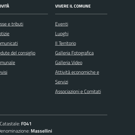
OVITÀ
VIVERE IL COMUNE
sse e tributi
Eventi
tizie
Luoghi
omunicati
Il Territorio
dute del consiglio
Galleria Fotografica
omunale
Galleria Video
visi
Attività economiche e
Servizi
Associazioni e Comitati
atastale:
F041
ominazione:
Massellini