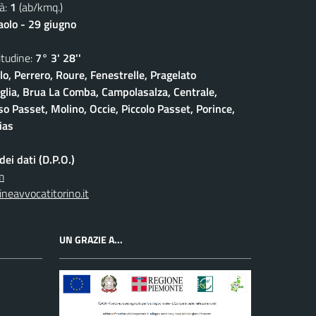
à:
1
(ab/kmq.)
aolo - 29 giugno
udine:
7° 3' 28''
lo, Perrero, Roure, Fenestrelle, Pragelato
iglia, Brua La Comba, Campolasalza, Centrale,
o Passet, Molino, Occie, Piccolo Passet, Porince,
ias
ei dati (D.P.O.)
m
neavvocatitorino.it
UN GRAZIE A...