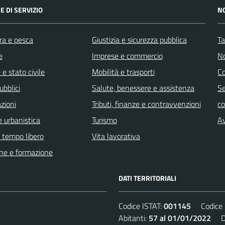
E DI SERVIZIO
N
ra e pesca
Giustizia e sicurezza pubblica
Ta
e
Imprese e commercio
No
e stato civile
Mobilità e trasporti
C
ubblici
Salute, benessere e assistenza
Se
zioni
Tributi, finanze e contravvenzioni
c
 urbanistica
Turismo
Av
e tempo libero
Vita lavorativa
ne e formazione
DATI TERRITORIALI
Codice ISTAT:
001145
Codice C
Abitanti:
57 al 01/01/2022
Den