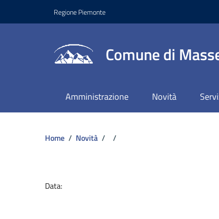
Regione Piemonte
Comune di Masse
Amministrazione
Novità
Servi
Home
/
Novità
/
/
Dettagli del docume
Data: