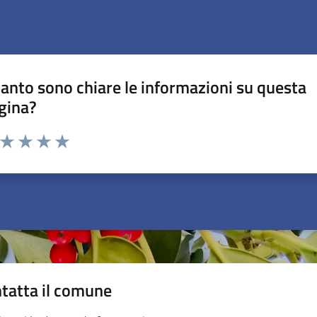
anto sono chiare le informazioni su questa
gina?
a da 1 a 5 stelle la pagina
ta 1 stelle su 5
Valuta 2 stelle su 5
Valuta 3 stelle su 5
Valuta 4 stelle su 5
Valuta 5 stelle su 5
tatta il comune