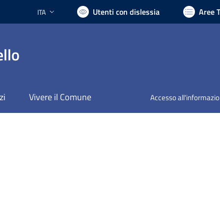
Utenti con dislessia
Aree 
ITA
Lingua attiva:
llo
zi
Vivere il Comune
Accesso all'informazi
nto