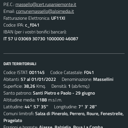
P.E.C.:
massello@cert.ruparpiemonte.it
Email:
comunemassello@alpimedia.it
Fatturazione Elettronica:
UF11XI
Codice IPA:
c_f041
IBAN (per i vostri bonifici bancari):
IT 57 U 03069 30730 1000000 46087
DATI TERRITORIALI
Codice ISTAT:
001145
Codice Catastale:
F041
Abitanti:
57 al 01/01/2022
Denominazione:
Massellini
Superficie:
38,26
Kmq. Densità:
1
(ab/kmq.)
Santo patrono:
Santi Pietro e Paolo - 29 giugno
Altitudine media:
1188
m.s.l.m.
Latitudine:
44° 57' 35''
Longitudine:
7° 3' 28''
Comuni limitrofi:
Salza di Pinerolo, Perrero, Roure, Fenestrelle,
Pragelato
Frazioni e borgate:
Aiasse, Balziglia, Brua La Comba,