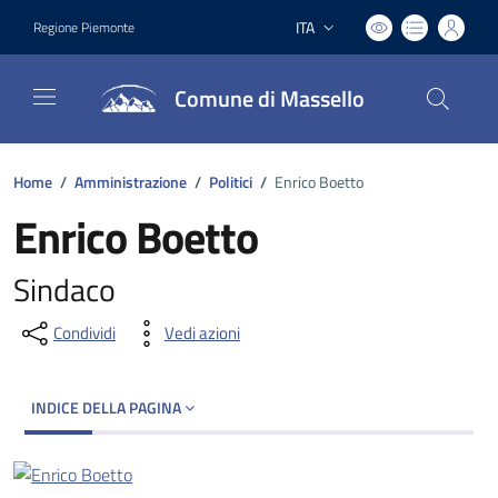
ITA
Regione Piemonte
Lingua attiva:
Comune di Massello
Home
/
Amministrazione
/
Politici
/
Enrico Boetto
Enrico Boetto
Sindaco
Condividi
Vedi azioni
INDICE DELLA PAGINA