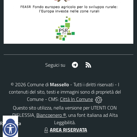
Telegram
RSS
Seguici su
©
2026
Comune di
Massello
- Tutti i diritti riservati - I
contenuti del sito, testi e immagini sono di proprietà del
Comune - CMS:
Città In Comune
Questo sito utilizza, nella versione per UTENTI CON
DISLESSIA,
Biancoenero ®
, una font italiana ad Alta
Leggibilità.
Reimposta
AREA RISERVATA
tutto