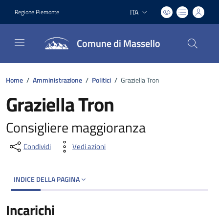
ITA
Regione Piemonte
Lingua attiva:
Comune di Massello
Home
/
Amministrazione
/
Politici
/
Graziella Tron
Graziella Tron
Consigliere maggioranza
Condividi
Vedi azioni
INDICE DELLA PAGINA
Incarichi