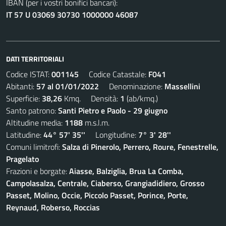
IBAN (per i vostri bonifici bancari):
IT 57 U 03069 30730 1000000 46087
DATI TERRITORIALI
Codice ISTAT:
001145
Codice Catastale:
F041
Abitanti:
57 al 01/01/2022
Denominazione:
Massellini
Superficie:
38,26
Kmq. Densità:
1
(ab/kmq.)
Santo patrono:
Santi Pietro e Paolo - 29 giugno
Altitudine media:
1188
m.s.l.m.
Latitudine:
44° 57' 35''
Longitudine:
7° 3' 28''
Comuni limitrofi:
Salza di Pinerolo, Perrero, Roure, Fenestrelle,
Pragelato
Frazioni e borgate:
Aiasse, Balziglia, Brua La Comba,
Campolasalza, Centrale, Ciaberso, Grangiadidiero, Grosso
Passet, Molino, Occie, Piccolo Passet, Porince, Porte,
Reynaud, Roberso, Roccias