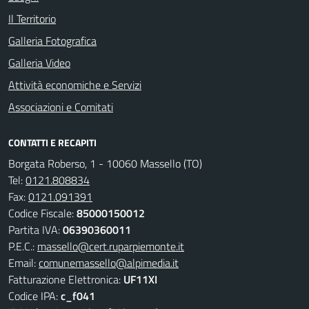
Il Territorio
Galleria Fotografica
Galleria Video
Attività economiche e Servizi
Associazioni e Comitati
CONTATTI E RECAPITI
Borgata Roberso, 1 - 10060 Massello (TO)
Tel:
0121.808834
Fax:
0121.091391
Codice Fiscale:
85000150012
Partita IVA:
06390360011
P.E.C.:
massello@cert.ruparpiemonte.it
Email:
comunemassello@alpimedia.it
Fatturazione Elettronica:
UF11XI
Codice IPA:
c_f041