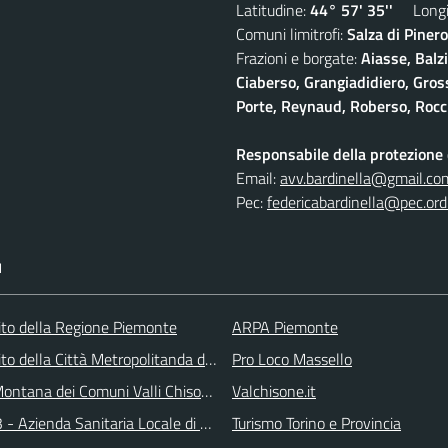
Latitudine:
44° 57' 35''
Longit
Comuni limitrofi:
Salza di Pinero
Frazioni e borgate:
Aiasse, Balz
Ciaberso, Grangiadidiero, Gross
Porte, Reynaud, Roberso, Rocc
Responsabile della protezione d
Email:
avv.bardinella@gmail.co
Pec:
federicabardinella@pec.ordi
I
 sito della Regione Piemonte
ARPA Piemonte
 sito della Città Metropolitanda di Torino
Pro Loco Massello
ontana dei Comuni Valli Chisone e Germanasca
Valchisone.it
 - Azienda Sanitaria Locale di Collegno e Pinerolo
Turismo Torino e Provincia