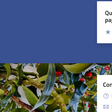
Qu
pa
Valut
Valu
Con