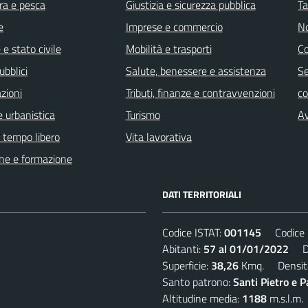
ra e pesca
Giustizia e sicurezza pubblica
Ta
e
Imprese e commercio
No
e stato civile
Mobilità e trasporti
C
ubblici
Salute, benessere e assistenza
Se
zioni
Tributi, finanze e contravvenzioni
c
 urbanistica
Turismo
Av
e tempo libero
Vita lavorativa
ne e formazione
DATI TERRITORIALI
Codice ISTAT:
001145
Codice C
Abitanti:
57 al 01/01/2022
Den
Superficie:
38,26
Kmq. Densit
Santo patrono:
Santi Pietro e P
Altitudine media:
1188
m.s.l.m.