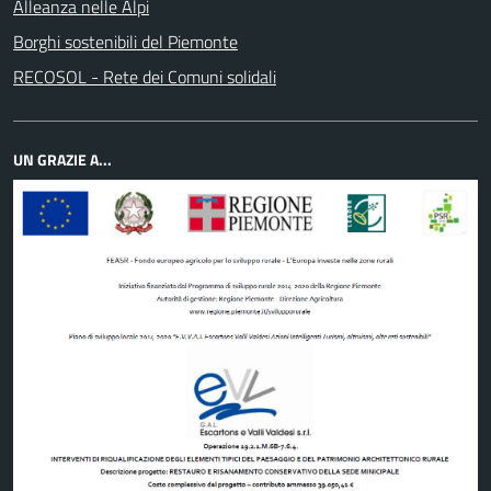
Alleanza nelle Alpi
Borghi sostenibili del Piemonte
RECOSOL - Rete dei Comuni solidali
UN GRAZIE A...