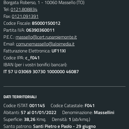
Borgata Roberso, 1 - 10060 Massello (TO)
Tel:
0121.808834
Fax:
0121.091391
Codice Fiscale:
85000150012
Partita IVA:
06390360011
P.E.C.:
massello@cert.ruparpiemonte.it
Email:
comunemassello@alpimedia.it
Fatturazione Elettronica:
UF11XI
Codice IPA:
c_f041
IBAN (per i vostri bonifici bancari):
IT 57 U 03069 30730 1000000 46087
DATI TERRITORIALI
Codice ISTAT:
001145
Codice Catastale:
F041
Abitanti:
57 al 01/01/2022
Denominazione:
Massellini
Superficie:
38,26
Kmq. Densità:
1
(ab/kmq.)
Santo patrono:
Santi Pietro e Paolo - 29 giugno