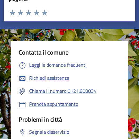
Valuta da 1 a 5 stelle la pagina
Valuta 1 stelle su 5
Valuta 2 stelle su 5
Valuta 3 stelle su 5
Valuta 4 stelle su 5
Valuta 5 stelle su 5
Contatta il comune
Leggi le domande frequenti
Richiedi assistenza
Chiama il numero 0121.808834
Prenota appuntamento
Problemi in città
Segnala disservizio