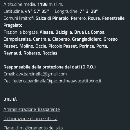
Altitudine media:
1188
m.s.l.m.
Latitudine:
44° 57' 35''
Longitudine:
7° 3' 28''
Comuni limitrofi:
Salza di Pinerolo, Perrero, Roure, Fenestrelle,
Pragelato
Frazioni e borgate:
Aiasse, Balziglia, Brua La Comba,
Campolasalza, Centrale, Ciaberso, Grangiadidiero, Grosso
Passet, Molino, Occie, Piccolo Passet, Porince, Porte,
Reynaud, Roberso, Roccias
Responsabile della protezione dei dati (D.P.O.)
Email:
avv.bardinella@gmail.com
Pec:
federicabardinella@pec.ordineavvocatitorino.it
UTILITÀ
Amministrazione Trasparente
Dichiarazione di accessibilità
Piano di miglioramento del sito