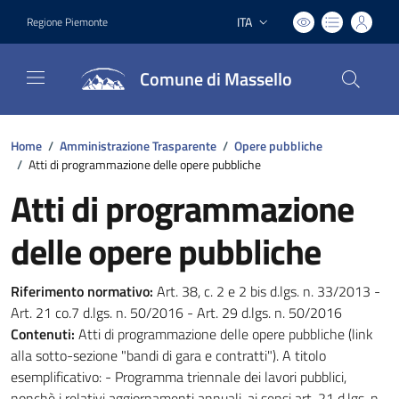
ITA
Regione Piemonte
Lingua attiva:
Comune di Massello
Home
/
Amministrazione Trasparente
/
Opere pubbliche
/
Atti di programmazione delle opere pubbliche
Atti di programmazione
delle opere pubbliche
Riferimento normativo:
Art. 38, c. 2 e 2 bis d.lgs. n. 33/2013 -
Art. 21 co.7 d.lgs. n. 50/2016 - Art. 29 d.lgs. n. 50/2016
Contenuti:
Atti di programmazione delle opere pubbliche (link
alla sotto-sezione "bandi di gara e contratti"). A titolo
esemplificativo: - Programma triennale dei lavori pubblici,
nonchè i relativi aggiornamenti annuali, ai sensi art. 21 d.lgs. n