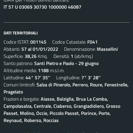
IT 57 U 03069 30730 1000000 46087
DATI TERRITORIALI
Codice ISTAT:
001145
Codice Catastale:
F041
Abitanti:
57 al 01/01/2022
Denominazione:
Massellini
Superficie:
38,26
Kmq. Densità:
1
(ab/kmq.)
Santo patrono:
Santi Pietro e Paolo - 29 giugno
Altitudine media:
1188
m.s.l.m.
Latitudine:
44° 57' 35''
Longitudine:
7° 3' 28''
Comuni limitrofi:
Salza di Pinerolo, Perrero, Roure, Fenestrelle,
Pragelato
Frazioni e borgate:
Aiasse, Balziglia, Brua La Comba,
Campolasalza, Centrale, Ciaberso, Grangiadidiero, Grosso
Passet, Molino, Occie, Piccolo Passet, Porince, Porte,
Reynaud, Roberso, Roccias