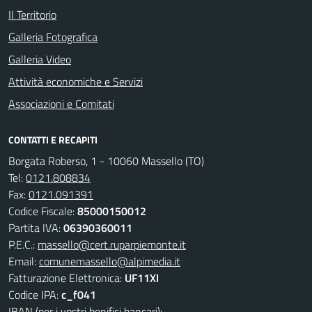
Il Territorio
Galleria Fotografica
Galleria Video
Attività economiche e Servizi
Associazioni e Comitati
CONTATTI E RECAPITI
Borgata Roberso, 1 - 10060 Massello (TO)
Tel:
0121.808834
Fax:
0121.091391
Codice Fiscale:
85000150012
Partita IVA:
06390360011
P.E.C.:
massello@cert.ruparpiemonte.it
Email:
comunemassello@alpimedia.it
Fatturazione Elettronica:
UF11XI
Codice IPA:
c_f041
IBAN (per i vostri bonifici bancari):