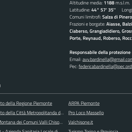
Altitudine media:
1188
m.s.l.m.
Latitudine:
44° 57' 35''
Longit
Comuni limitrofi:
Salza di Pinero
Frazioni e borgate:
Aiasse, Balz
Ciaberso, Grangiadidiero, Gross
Porte, Reynaud, Roberso, Rocc
Responsabile della protezione d
Email:
avv.bardinella@gmail.co
Pec:
federicabardinella@pec.ordi
I
 sito della Regione Piemonte
ARPA Piemonte
 sito della Città Metropolitanda di Torino
Pro Loco Massello
ontana dei Comuni Valli Chisone e Germanasca
Valchisone.it
 - Azienda Sanitaria Locale di Collegno e Pinerolo
Turismo Torino e Provincia