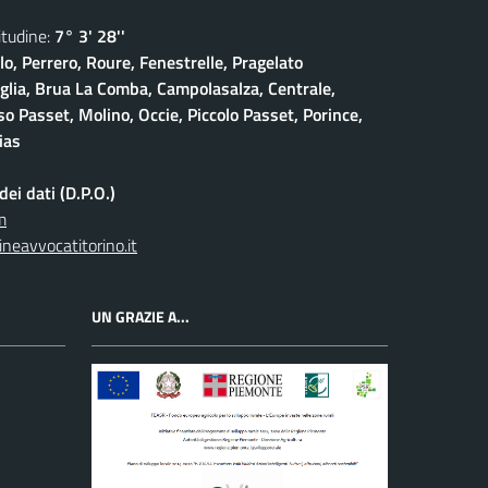
udine:
7° 3' 28''
lo, Perrero, Roure, Fenestrelle, Pragelato
iglia, Brua La Comba, Campolasalza, Centrale,
o Passet, Molino, Occie, Piccolo Passet, Porince,
ias
ei dati (D.P.O.)
m
neavvocatitorino.it
UN GRAZIE A...