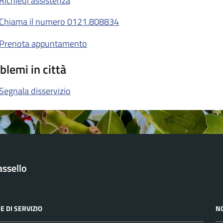
Richiedi assistenza
Chiama il numero 0121.808834
Prenota appuntamento
blemi in città
Segnala disservizio
ssello
E DI SERVIZIO
N