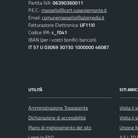
Partita IVA:
06390360011
P.E.C.:
massello@cert.ruparpiemonte.it
Email:
comunemassello@alpimedia.it
Fatturazione Elettronica:
UF11XI
Codice IPA:
c_f041
IBAN (per i vostri bonifici bancari):
IT 57 U 03069 30730 1000000 46087
UTILITÀ
SITI AMIC
Amministrazione Trasparente
Visita il
Dichiarazione di accessibilità
Visita il
Piano di miglioramento del sito
Unione M
Leggi le FAQ
A.S.L.TO3