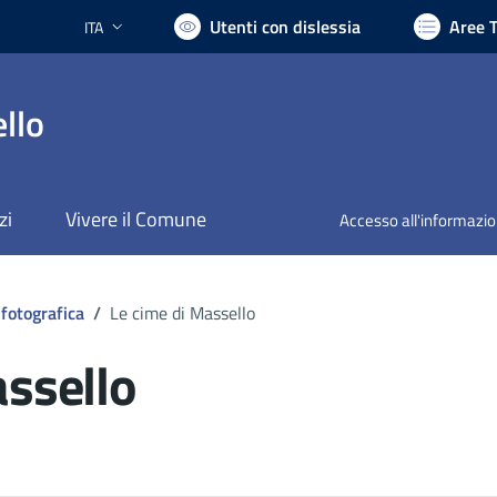
Utenti con dislessia
Aree 
ITA
Lingua attiva:
llo
zi
Vivere il Comune
Accesso all'informazi
 fotografica
/
Le cime di Massello
assello
ocumento