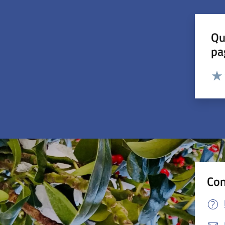
Qu
pa
Valut
Valu
Con