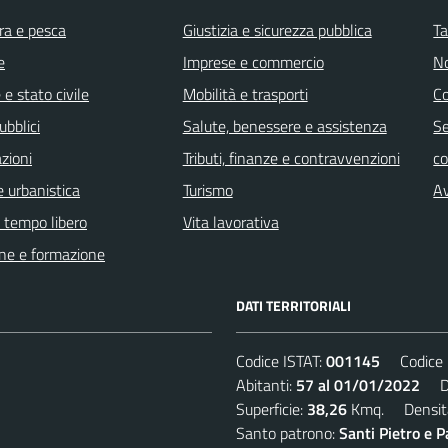
ra e pesca
Giustizia e sicurezza pubblica
Ta
e
Imprese e commercio
No
e stato civile
Mobilità e trasporti
C
ubblici
Salute, benessere e assistenza
Se
zioni
Tributi, finanze e contravvenzioni
c
 urbanistica
Turismo
Av
e tempo libero
Vita lavorativa
ne e formazione
DATI TERRITORIALI
Codice ISTAT:
001145
Codice C
Abitanti:
57 al 01/01/2022
Den
Superficie:
38,26
Kmq. Densit
Santo patrono:
Santi Pietro e P