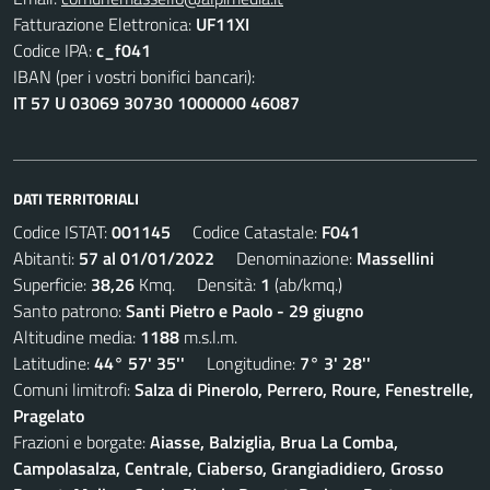
Fatturazione Elettronica:
UF11XI
Codice IPA:
c_f041
IBAN (per i vostri bonifici bancari):
IT 57 U 03069 30730 1000000 46087
DATI TERRITORIALI
Codice ISTAT:
001145
Codice Catastale:
F041
Abitanti:
57 al 01/01/2022
Denominazione:
Massellini
Superficie:
38,26
Kmq. Densità:
1
(ab/kmq.)
Santo patrono:
Santi Pietro e Paolo - 29 giugno
Altitudine media:
1188
m.s.l.m.
Latitudine:
44° 57' 35''
Longitudine:
7° 3' 28''
Comuni limitrofi:
Salza di Pinerolo, Perrero, Roure, Fenestrelle,
Pragelato
Frazioni e borgate:
Aiasse, Balziglia, Brua La Comba,
Campolasalza, Centrale, Ciaberso, Grangiadidiero, Grosso