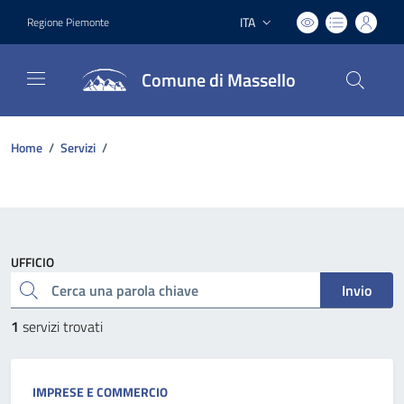
ITA
Regione Piemonte
Lingua attiva:
Comune di Massello
Home
/
Servizi
/
UFFICIO
Cerca una parola chiave
Invio
1
servizi trovati
IMPRESE E COMMERCIO