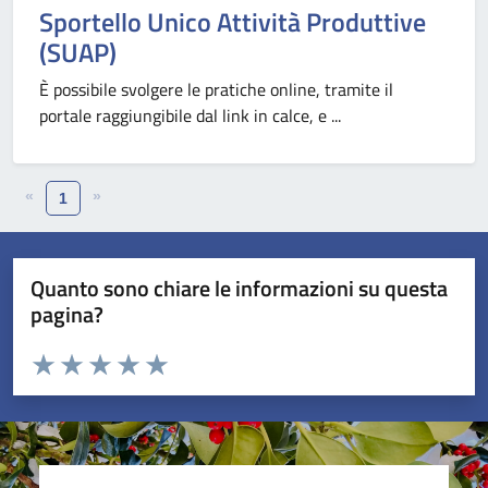
Sportello Unico Attività Produttive
(SUAP)
È possibile svolgere le pratiche online, tramite il
portale raggiungibile dal link in calce, e ...
«
»
1
Quanto sono chiare le informazioni su questa
pagina?
Valuta da 1 a 5 stelle la pagina
Valuta 1 stelle su 5
Valuta 2 stelle su 5
Valuta 3 stelle su 5
Valuta 4 stelle su 5
Valuta 5 stelle su 5