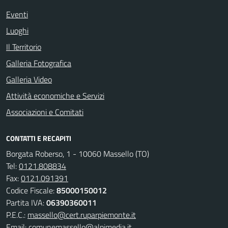
Eventi
Luoghi
Il Territorio
Galleria Fotografica
Galleria Video
Attività economiche e Servizi
Associazioni e Comitati
CONTATTI E RECAPITI
Borgata Roberso, 1 - 10060 Massello (TO)
Tel:
0121.808834
Fax:
0121.091391
Codice Fiscale:
85000150012
Partita IVA:
06390360011
P.E.C.:
massello@cert.ruparpiemonte.it
Email:
comunemassello@alpimedia.it