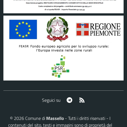
Telegram
RSS
Seguici su
©
2026
Comune di
Massello
- Tutti i diritti riservati - I
contenuti del sito, testi e immagini sono di proprietà del