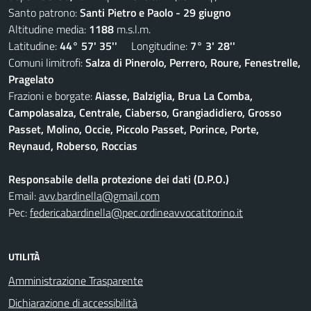
Santo patrono:
Santi Pietro e Paolo - 29 giugno
Altitudine media:
1188
m.s.l.m.
Latitudine:
44° 57' 35''
Longitudine:
7° 3' 28''
Comuni limitrofi:
Salza di Pinerolo, Perrero, Roure, Fenestrelle,
Pragelato
Frazioni e borgate:
Aiasse, Balziglia, Brua La Comba,
Campolasalza, Centrale, Ciaberso, Grangiadidiero, Grosso
Passet, Molino, Occie, Piccolo Passet, Porince, Porte,
Reynaud, Roberso, Roccias
Responsabile della protezione dei dati (D.P.O.)
Email:
avv.bardinella@gmail.com
Pec:
federicabardinella@pec.ordineavvocatitorino.it
UTILITÀ
Amministrazione Trasparente
Dichiarazione di accessibilità