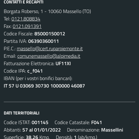
CONTATTI E RECAPITI
Borgata Roberso, 1 - 10060 Massello (TO)
Tel:
0121.808834
Fax:
0121.091391
Codice Fiscale:
85000150012
Partita IVA:
06390360011
P.E.C.:
massello@cert.ruparpiemonte.it
Email:
comunemassello@alpimedia.it
Fatturazione Elettronica:
UF11XI
Codice IPA:
c_f041
IBAN (per i vostri bonifici bancari):
IT 57 U 03069 30730 1000000 46087
DATI TERRITORIALI
Codice ISTAT:
001145
Codice Catastale:
F041
Abitanti:
57 al 01/01/2022
Denominazione:
Massellini
Superficie:
38,26
Kmq. Densità:
1
(ab/kmq.)