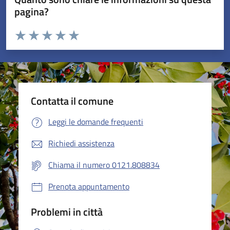
pagina?
Valuta da 1 a 5 stelle la pagina
Valuta 1 stelle su 5
Valuta 2 stelle su 5
Valuta 3 stelle su 5
Valuta 4 stelle su 5
Valuta 5 stelle su 5
Contatta il comune
Leggi le domande frequenti
Richiedi assistenza
Chiama il numero 0121.808834
Prenota appuntamento
Problemi in città